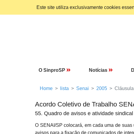
Este site utiliza exclusivamente cookies ess
O SinproSP
Notícias
D
Home
lista
Senai
2005
Cláusula
Acordo Coletivo de Trabalho SEN
55. Quadro de avisos e atividade sindical
O SENAI/SP colocará, em cada uma de suas un
avisos para a fixação de comunicados de intere