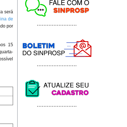
va será
ina de
ado por
nos 15
quarta-
ssível