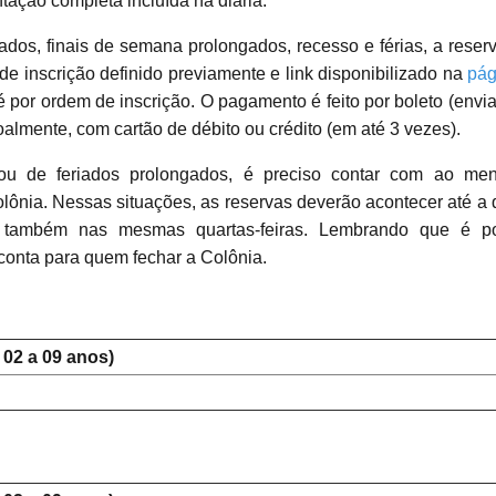
ntação completa incluída na diária.
ados, finais de semana prolongados, recesso e férias, a reser
 de inscrição definido previamente e link disponibilizado na
pág
é por ordem de inscrição. O pagamento é feito por boleto (envi
oalmente, com cartão de débito ou crédito (em até 3 vezes).
ou de feriados prolongados, é preciso contar com ao me
lônia. Nessas situações, as reservas deverão acontecer até a 
o também nas mesmas quartas-feiras. Lembrando que é po
conta para quem fechar a Colônia.
 02 a 09 anos)