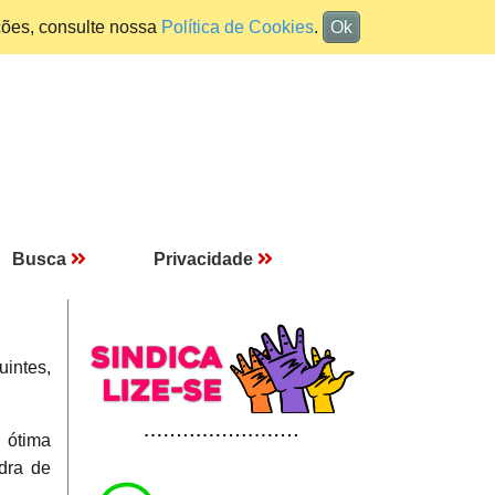
ções, consulte nossa
Política de Cookies
.
Ok
Busca
Privacidade
uintes,
 ótima
adra de