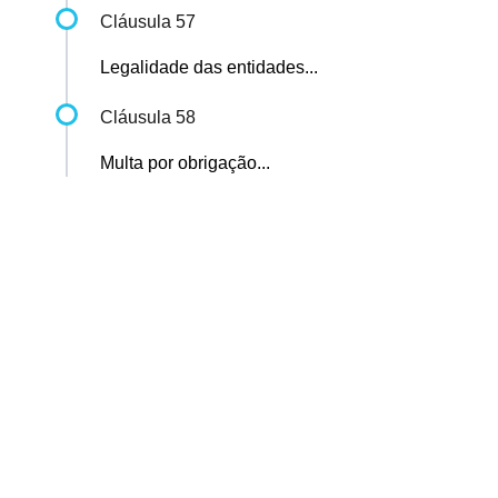
Cláusula 57
Legalidade das entidades...
Cláusula 58
Multa por obrigação...
Sindicato dos Professores de São Paulo
R. Borges Lagoa, 208, Vila Clementino, São Paulo / SP - CEP