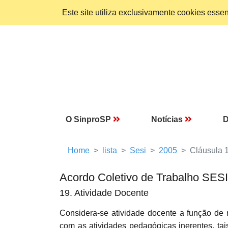
Este site utiliza exclusivamente cookies ess
O SinproSP
Notícias
D
Home
lista
Sesi
2005
Cláusula 
Acordo Coletivo de Trabalho SES
19. Atividade Docente
Considera-se atividade docente a função de m
com as atividades pedagógicas inerentes, ta