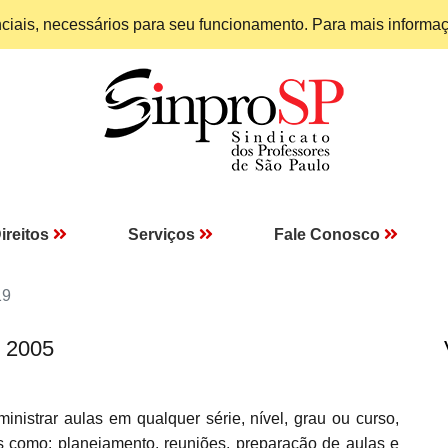
enciais, necessários para seu funcionamento. Para mais informa
ireitos
Serviços
Fale Conosco
19
I 2005
inistrar aulas em qualquer série, nível, grau ou curso,
is como: planejamento, reuniões, preparação de aulas e