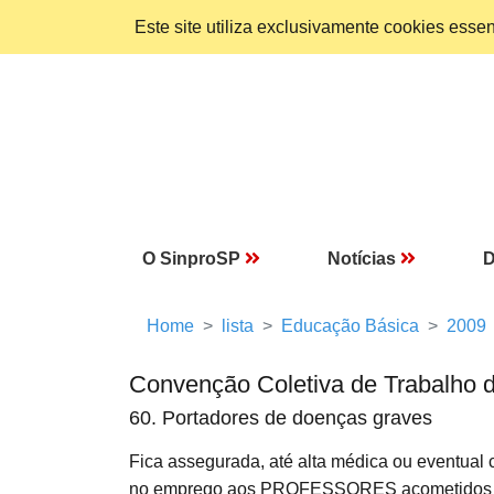
Este site utiliza exclusivamente cookies ess
O SinproSP
Notícias
D
Home
lista
Educação Básica
2009
Convenção Coletiva de Trabalho 
60. Portadores de doenças graves
Fica assegurada, até alta médica ou eventual 
no emprego aos PROFESSORES acometidos po