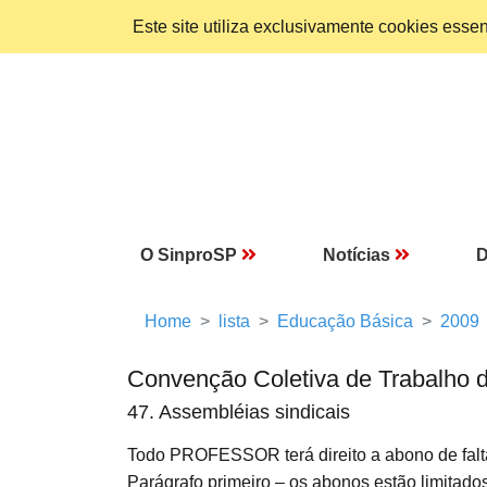
Este site utiliza exclusivamente cookies ess
O SinproSP
Notícias
D
Home
lista
Educação Básica
2009
Convenção Coletiva de Trabalho 
47. Assembléias sindicais
Todo PROFESSOR terá direito a abono de falt
Parágrafo primeiro – os abonos estão limitados