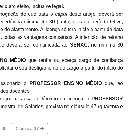
outro efeito, inclusive legal.
rrogação de que trata o
caput
deste artigo, deverá ser
ecedência mínima de 30 (trinta) dias do período letivo,
 do afastamento. A licença só terá início a partir da data
 todas as vantagens contratuais. A intenção de retorno
ade deverá ser comunicada ao
SENAC
, no mínimo 30
INO MÉDIO
que tenha ou exerça cargo de confiança
icitar o seu desligamento do cargo a partir do início do
issionário o
PROFESSOR ENSINO MÉDIO
que, ao
ades docentes;
m justa causa ao término da licença, o
PROFESSOR
emestral de Salários, prevista na cláusula 47 (quarenta e
 35
Cláusula 37