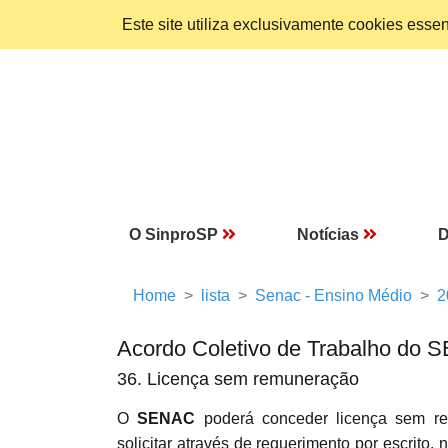
Este site utiliza exclusivamente cookies ess
O SinproSP
Notícias
D
Home
lista
Senac - Ensino Médio
2
Acordo Coletivo de Trabalho do
36. Licença sem remuneração
O
SENAC
poderá conceder licença sem 
solicitar através de requerimento por escrit