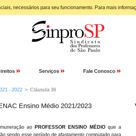
enciais, necessários para seu funcionamento. Para mais informa
ireitos
Serviços
Fale Conosco
021 - 2022
Cláusula 36
 SENAC Ensino Médio 2021/2023
remuneração ao
PROFESSOR ENSINO MÉDIO
que a
o, não sendo esse período de afastamento computado para