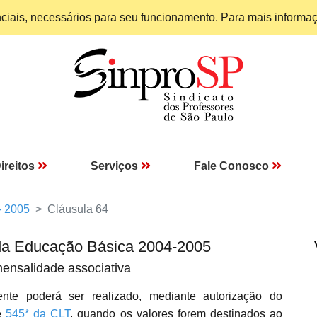
enciais, necessários para seu funcionamento. Para mais informa
ireitos
Serviços
Fale Conosco
- 2005
Cláusula 64
da Educação Básica 2004-2005
ensalidade associativa
te poderá ser realizado, mediante autorização do
e
545* da CLT
, quando os valores forem destinados ao