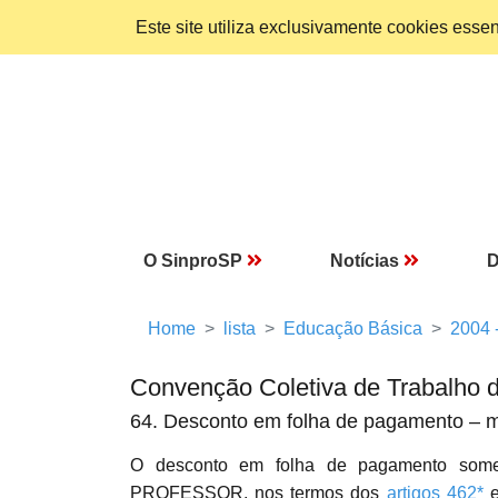
Este site utiliza exclusivamente cookies ess
O SinproSP
Notícias
D
Home
lista
Educação Básica
2004 
Convenção Coletiva de Trabalho 
64. Desconto em folha de pagamento – m
O desconto em folha de pagamento somen
PROFESSOR, nos termos dos
artigos 462*