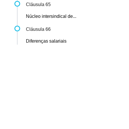
Cláusula 65
Núcleo intersindical de...
Cláusula 66
Diferenças salariais
Sindicato dos Professores de São Paulo
R. Borges Lagoa, 208, Vila Clementino, São Paulo / SP - CEP
04038-000