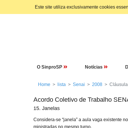
Este site utiliza exclusivamente cookies ess
O SinproSP
Notícias
D
Home
lista
Senai
2008
Cláusula
Acordo Coletivo de Trabalho SEN
15. Janelas
Considera-se “janela” a aula vaga existent
ministradas no mesmo turno.