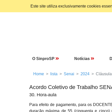
Este site utiliza exclusivamente cookies ess
O SinproSP
Notícias
D
Home
lista
Senai
2024
Cláusula
Acordo Coletivo de Trabalho SEN
30. Hora-aula
Para efeito de pagamento, para os DOCENTES 
duração máxima de 55 (cinquenta e cinco) 