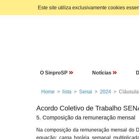
Este site utiliza exclusivamente cookies ess
O SinproSP
Notícias
D
Home
lista
Senai
2024
Cláusula
Acordo Coletivo de Trabalho SEN
5. Composição da remuneração mensal
Na composição da remuneração mensal do D
equação: carga horária semanal multiplicada