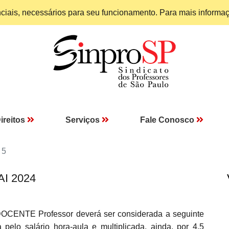
enciais, necessários para seu funcionamento. Para mais informa
ireitos
Serviços
Fale Conosco
 5
AI 2024
OCENTE Professor deverá ser considerada a seguinte
 pelo salário hora-aula e multiplicada, ainda, por 4,5