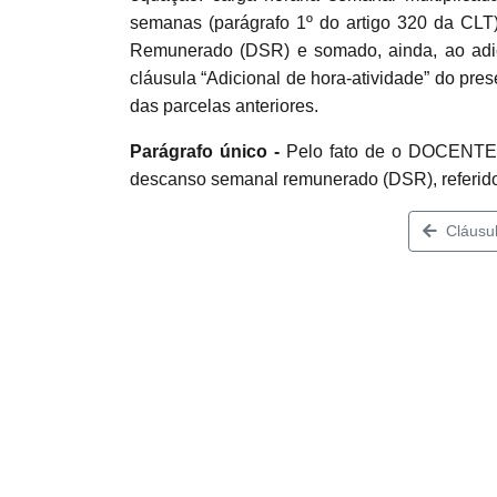
semanas (parágrafo 1º do artigo 320 da CLT
Remunerado (DSR) e somado, ainda, ao adici
cláusula “Adicional de hora-atividade” do pre
das parcelas anteriores.
Parágrafo único -
Pelo fato de o DOCENTE 
descanso semanal remunerado (DSR), referido 
Cláusul