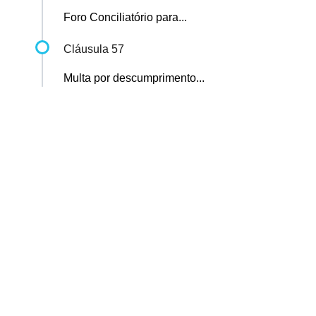
Foro Conciliatório para...
Cláusula 57
Multa por descumprimento...
Sindicato dos Professores de São Paulo
R. Borges Lagoa, 208, Vila Clementino, São Paulo / SP - CEP
04038-000
Telefone: 5080-5988