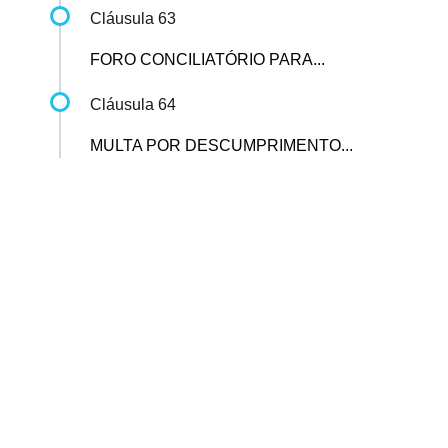
Cláusula 63
FORO CONCILIATÓRIO PARA...
Cláusula 64
MULTA POR DESCUMPRIMENTO...
Sindicato dos Professores de São Paulo
R. Borges Lagoa, 208, Vila Clementino, São Paulo / SP - CEP