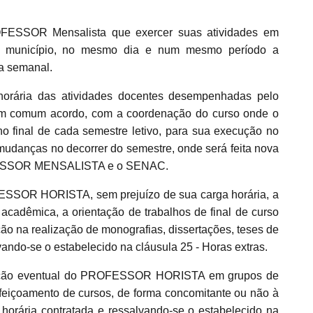
FESSOR Mensalista que exercer suas atividades em
 município, no mesmo dia e num mesmo período a
a semanal.
 horária das atividades docentes desempenhadas pelo
 comum acordo, com a coordenação do curso onde o
final de cada semestre letivo, para sua execução no
mudanças no decorrer do semestre, onde será feita nova
ROFESSOR MENSALISTA e o SENAC.
SSOR HORISTA, sem prejuízo de sua carga horária, a
 acadêmica, a orientação de trabalhos de final de curso
ão na realização de monografias, dissertações, teses de
vando-se o estabelecido na cláusula 25 - Horas extras.
ipação eventual do PROFESSOR HORISTA em grupos de
feiçoamento de cursos, de forma concomitante ou não à
 horária contratada e ressalvando-se o estabelecido na