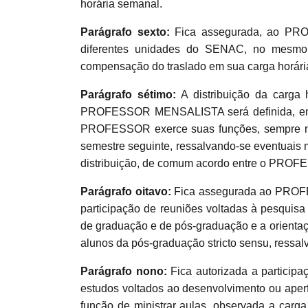
horária semanal.
Parágrafo sexto:
Fica assegurada, ao PRO
diferentes unidades do SENAC, no mesmo
compensação do traslado em sua carga horári
Parágrafo sétimo:
A distribuição da carga
PROFESSOR MENSALISTA será definida, em
PROFESSOR exerce suas funções, sempre no 
semestre seguinte, ressalvando-se eventuais 
distribuição, de comum acordo entre o P
Parágrafo oitavo:
Fica assegurada ao PROFE
participação de reuniões voltadas à pesquisa
de graduação e de pós-graduação e a orientaç
alunos da pós-graduação stricto sensu, ressal
Parágrafo nono:
Fica autorizada a partic
estudos voltados ao desenvolvimento ou aper
função de ministrar aulas, observada a carga