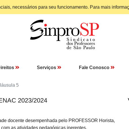
enciais, necessários para seu funcionamento. Para mais informa
ireitos
Serviços
Fale Conosco
láusula 5
 SENAC 2023/2024
ade docente desempenhada pelo PROFESSOR Horista,
, com as atividades pedagógicas inerentes.