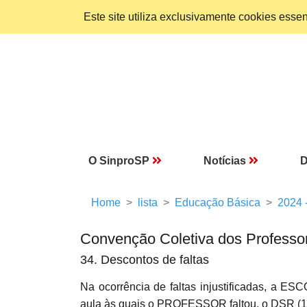
Este site utiliza exclusivamente cookies ess
O SinproSP
Notícias
D
Home
lista
Educação Básica
2024 
Convenção Coletiva dos Professo
34. Descontos de faltas
Na ocorrência de faltas injustificadas, a E
aula às quais o PROFESSOR faltou, o DSR (1/6