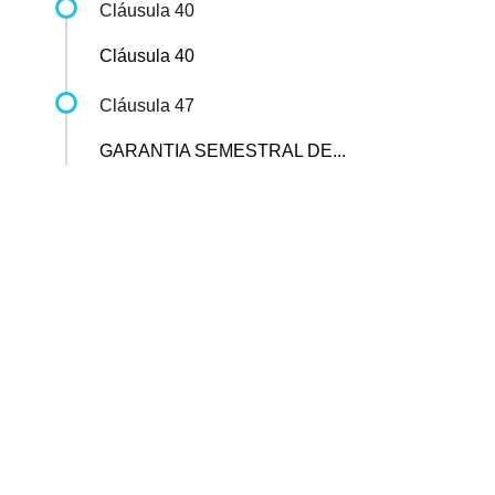
Cláusula 40
Cláusula 40
Cláusula 47
GARANTIA SEMESTRAL DE...
Sindicato dos Professores de São Paulo
R. Borges Lagoa, 208, Vila Clementino, São Paulo / SP - CEP
04038-000