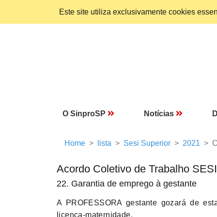
Este site utiliza exclusivamente cookies ess
O SinproSP
Notícias
D
Home
lista
Sesi Superior
2021
C
Acordo Coletivo de Trabalho SESI
22. Garantia de emprego à gestante
A PROFESSORA gestante gozará de estabi
licença-maternidade.