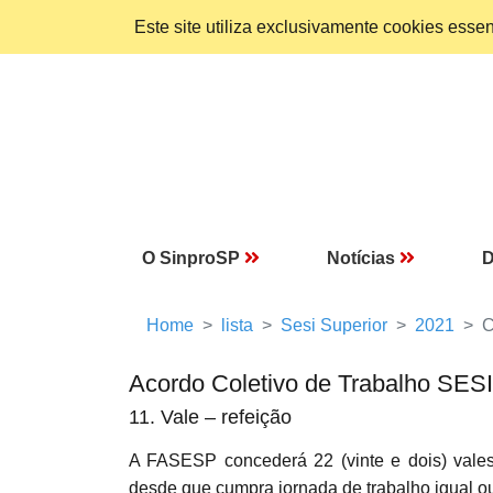
Este site utiliza exclusivamente cookies ess
O SinproSP
Notícias
D
Home
lista
Sesi Superior
2021
C
Acordo Coletivo de Trabalho SESI
11. Vale – refeição
A FASESP concederá 22 (vinte e dois) vale
desde que cumpra jornada de trabalho igual ou