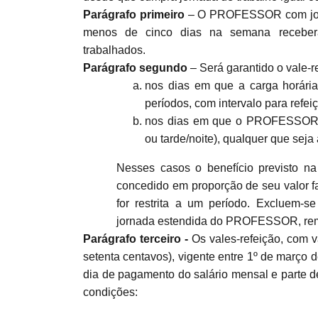
Parágrafo primeiro
– O PROFESSOR com jorn
menos de cinco dias na semana receberá
trabalhados.
Parágrafo segundo
– Será garantido o vale-r
nos dias em que a carga horár
períodos, com intervalo para refe
nos dias em que o PROFESSOR tr
ou tarde/noite), qualquer que seja 
Nesses casos o benefício previsto n
concedido em proporção de seu valor fa
for restrita a um período. Excluem-s
jornada estendida do PROFESSOR, remu
Parágrafo terceiro -
Os vales-refeição, com va
setenta centavos), vigente entre 1º de março 
dia de pagamento do salário mensal e parte 
condições: