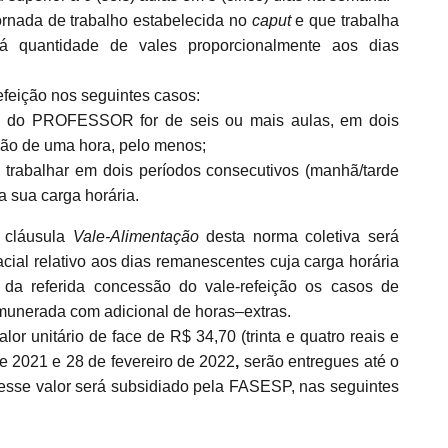
ada de trabalho estabelecida no
caput
e que trabalha
 quantidade de vales proporcionalmente aos dias
efeição nos seguintes casos:
ia do PROFESSOR for de seis ou mais aulas, em dois
ição de uma hora, pelo menos;
abalhar em dois períodos consecutivos (manhã/tarde
a sua carga horária.
a cláusula
Vale-Alimentação
desta norma coletiva será
cial relativo aos dias remanescentes cuja carga horária
e da referida concessão do vale-refeição os casos de
nerada com adicional de horas–extras.
lor unitário de face de R$ 34,70 (trinta e quatro reais e
de 2021 e 28 de fevereiro de 2022
,
serão entregues até o
desse valor será subsidiado pela FASESP, nas seguintes