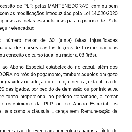
A concessão de PLR pelas MANTENEDORAS, com ou sem
0, com as modificações introduzidas pela Lei 14.020/2020
umpridas as metas estabelecidas para o período de 1º de
eguir elencadas:
ero maior de 30 (trinta) faltas injustificadas
aioria dos cursos das Instituições de Ensino mantidas
ou conceito de curso igual ou maior a 03 (três).
u ao Abono Especial estabelecido no caput, além dos
RA no mês do pagamento, também aqueles em gozo
or gravidez ou adoção ou licença médica, esta última de
esligados, por pedido de demissão ou por iniciativa
forma proporcional ao período trabalhado, a contar
 do recebimento da PLR ou do Abono Especial, os
 tais como a cláusula Licença sem Remuneração da
mpensação de eventuais percentuais pagos a título de