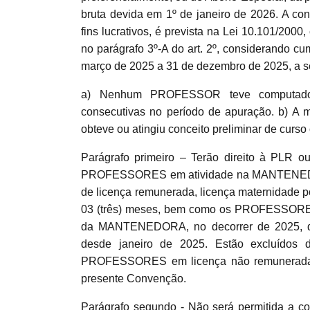
bruta devida em 1º de janeiro de 2026. 
fins lucrativos, é prevista na Lei 10.101/200
no parágrafo 3º-A do art. 2º, considerando c
março de 2025 a 31 de dezembro de 2025, a s
a) Nenhum PROFESSOR teve computado núm
consecutivas no período de apuração. b) A m
obteve ou atingiu conceito preliminar de curso 
Parágrafo primeiro – Terão direito à PLR o
PROFESSORES em atividade na MANTENEDO
de licença remunerada, licença maternidade p
03 (três) meses, bem como os PROFESSORES d
da MANTENEDORA, no decorrer de 2025, de 
desde janeiro de 2025. Estão excluídos
PROFESSORES em licença não remunerada,
presente Convenção.
Parágrafo segundo - Não será permitida a co