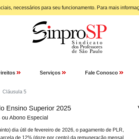
enciais, necessários para seu funcionamento. Para mais informa
ireitos
Serviços
Fale Conosco
Cláusula 5
do Ensino Superior 2025
s ou Abono Especial
to) dia útil de fevereiro de 2026, o pagamento de PLR,
 parcela de 12% (doze por cento) da remuneração mensal