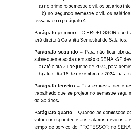
a) no primeiro semestre civil, os salários int
b) no segundo semestre civil, os salários 
ressalvado o parágrafo 4º.
Parágrafo primeiro –
O PROFESSOR que tive
terá direito à Garantia Semestral de Salários.
Parágrafo segundo –
Para não ficar obri
subsequente ao da demissão o SENAI-SP deve
a) até o dia 21 de junho de 2024, para demiss
b) até o dia 18 de dezembro de 2024, para de
Parágrafo terceiro –
Fica expressamente re
trabalhado que se projete no semestre segui
de Salários.
Parágrafo quarto –
Quando as demissões oco
valor correspondente aos salários devidos at
tempo de serviço do PROFESSOR no SENAI-S