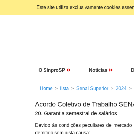
Este site utiliza exclusivamente cookies ess
O SinproSP
Notícias
D
Home
lista
Senai Superior
2024
Acordo Coletivo de Trabalho SEN
20. Garantia semestral de salários
Devido às condições peculiares de mercad
demitido sem justa causa: