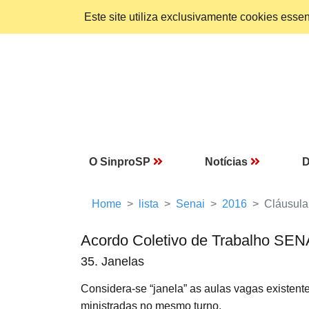
Este site utiliza exclusivamente cookies ess
O SinproSP
Notícias
D
Home
lista
Senai
2016
Cláusula
Acordo Coletivo de Trabalho SEN
35. Janelas
Considera-se “janela” as aulas vagas existen
ministradas no mesmo turno.