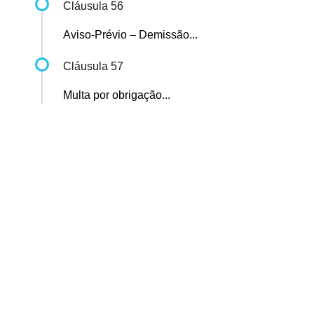
Cláusula 56
Aviso-Prévio – Demissão...
Cláusula 57
Multa por obrigação...
Sindicato dos Professores de São Paulo
R. Borges Lagoa, 208, Vila Clementino, São Paulo / SP - CEP
04038-000