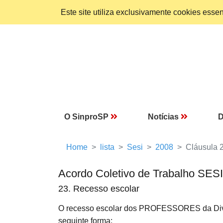
Este site utiliza exclusivamente cookies ess
O SinproSP
Notícias
D
Home
lista
Sesi
2008
Cláusula 
Acordo Coletivo de Trabalho SES
23. Recesso escolar
O recesso escolar dos PROFESSORES da Divis
seguinte forma: