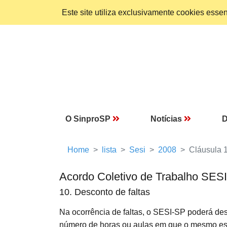
Este site utiliza exclusivamente cookies ess
O SinproSP
Notícias
D
Home
lista
Sesi
2008
Cláusula 
Acordo Coletivo de Trabalho SES
10. Desconto de faltas
Na ocorrência de faltas, o SESI-SP poderá d
número de horas ou aulas em que o mesmo este