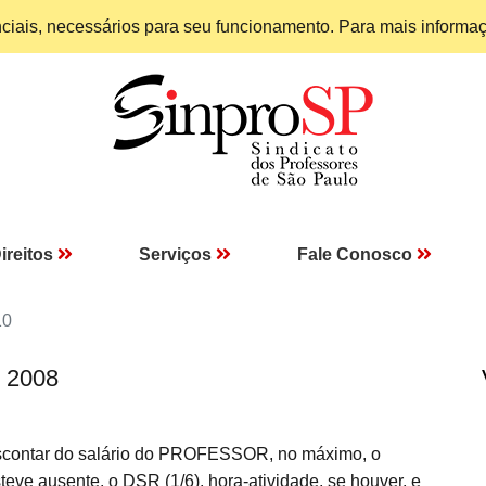
enciais, necessários para seu funcionamento. Para mais informa
ireitos
Serviços
Fale Conosco
10
I 2008
escontar do salário do PROFESSOR, no máximo, o
ve ausente, o DSR (1/6), hora-atividade, se houver, e