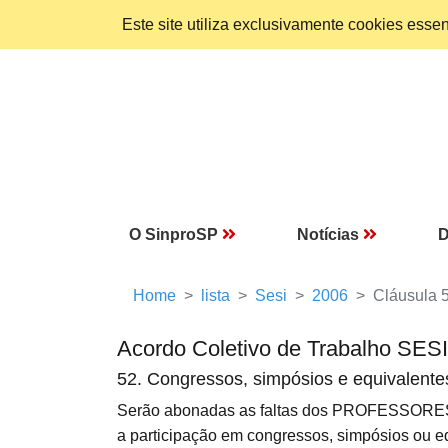
Este site utiliza exclusivamente cookies ess
O SinproSP
Notícias
D
Home
lista
Sesi
2006
Cláusula 
Acordo Coletivo de Trabalho SES
52. Congressos, simpósios e equivalente
Serão abonadas as faltas dos PROFESSORES, 
a participação em congressos, simpósios ou eq