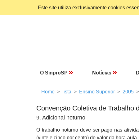
Este site utiliza exclusivamente cookies ess
O SinproSP
Notícias
D
Home
lista
Ensino Superior
2005
Convenção Coletiva de Trabalho 
9. Adicional noturno
O trabalho noturno deve ser pago nas ativid
(vinte e cinco por cento) do valor da hora-aula.