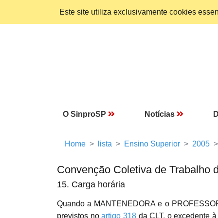
Este site utiliza exclusivamente cookies ess
O SinproSP
Notícias
D
Home
lista
Ensino Superior
2005
Convenção Coletiva de Trabalho 
15. Carga horária
Quando a MANTENEDORA e o PROFESSOR contr
previstos no
artigo 318
da CLT, o excedente à 