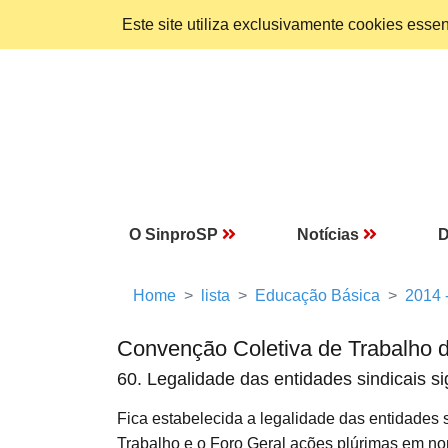
Este site utiliza exclusivamente cookies ess
O SinproSP
Notícias
D
Home
lista
Educação Básica
2014 
Convenção Coletiva de Trabalho 
60. Legalidade das entidades sindicais si
Fica estabelecida a legalidade das entidades s
Trabalho e o Foro Geral ações plúrimas em