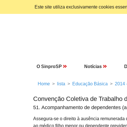
Este site utiliza exclusivamente cookies ess
O SinproSP
Notícias
D
Home
lista
Educação Básica
2014 
Convenção Coletiva de Trabalho 
51. Acompanhamento de dependentes (abon
Assegura-se o direito à ausência remunerada
ao médico filho menor ou dependente previdenc