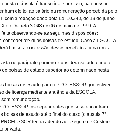
nesta cláusula é transitória e por isso, não possui
nenhum efeito, ao salário ou remuneração percebida pelo
 com a redação dada pela Lei 10.243, de 19 de junho
 XIX do Decreto 3.048 de 06 de maio de 1999. A
 feita observando-se as seguintes disposições:
 a conceder até duas bolsas de estudo. Caso a ESCOLA
erá limitar a concessão desse benefício a uma única
ista no parágrafo primeiro, considera-se adquirido o
de bolsas de estudo superior ao determinado nesta
s as bolsas de estudo para o PROFESSOR que estiver
ozo de licença mediante anuência da ESCOLA,
ça sem remuneração.
do PROFESSOR, os dependentes que já se encontram
olsas de estudo até o final do curso (cláusula 7ª,
 o PROFESSOR tenha aderido ao "Seguro de Custeio
o privada.