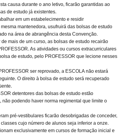
ta causa durante o ano letivo, ficarão garantidas ao
as de estudo já existentes.
alhar em um estabelecimento e residir
 mesma mantenedora, usufruirá das bolsas de estudo
tuado na área de abrangência desta Convenção.
de mais de um curso, as bolsas de estudo recairão
 PROFESSOR. As atividades ou cursos extracurriculares
e bolsa de estudo, pelo PROFESSOR que lecione nesses
do PROFESSOR ser reprovado, a ESCOLA não estará
guinte. O direito à bolsa de estudo será recuperado
üente.
OR detentores das bolsas de estudo estão
não podendo haver norma regimental que limite o
m pré-vestibulares ficarão desobrigadas de conceder,
classes cujo número de alunos seja inferior a onze.
am exclusivamente em cursos de formação inicial e