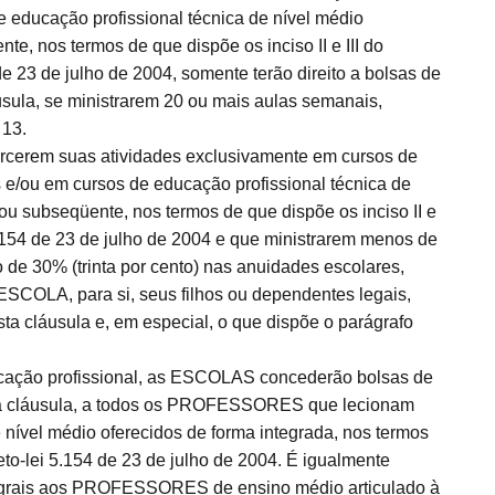
 educação profissional técnica de nível médio
e, nos termos de que dispõe os inciso II e III do
de 23 de julho de 2004, somente terão direito a bolsas de
áusula, se ministrarem 20 ou mais aulas semanais,
 13.
erem suas atividades exclusivamente em cursos de
s e/ou em cursos de educação profissional técnica de
ou subseqüente, nos termos de que dispõe os inciso II e
i 5.154 de 23 de julho de 2004 e que ministrarem menos de
 de 30% (trinta por cento) nas anuidades escolares,
 ESCOLA, para si, seus filhos ou dependentes legais,
a cláusula e, em especial, o que dispõe o parágrafo
ucação profissional, as ESCOLAS concederão bolsas de
sta cláusula, a todos os PROFESSORES que lecionam
 nível médio oferecidos de forma integrada, nos termos
reto-lei 5.154 de 23 de julho de 2004. É igualmente
tegrais aos PROFESSORES de ensino médio articulado à