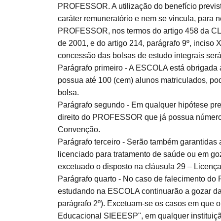
PROFESSOR. A utilização do benefício previsto 
caráter remuneratório e nem se vincula, para 
PROFESSOR, nos termos do artigo 458 da CLT,
de 2001, e do artigo 214, parágrafo 9º, inciso
concessão das bolsas de estudo integrais será
Parágrafo primeiro - A ESCOLA está obrigada
possua até 100 (cem) alunos matriculados, pod
bolsa.
Parágrafo segundo - Em qualquer hipótese prev
direito do PROFESSOR que já possua número 
Convenção.
Parágrafo terceiro - Serão também garantida
licenciado para tratamento de saúde ou em g
excetuado o disposto na cláusula 29 – Licen
Parágrafo quarto - No caso de falecimento 
estudando na ESCOLA continuarão a gozar das b
parágrafo 2º). Excetuam-se os casos em que
Educacional SIEEESP", em qualquer instituiçã