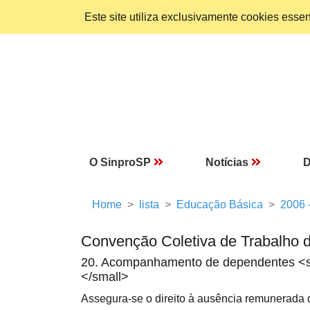
Este site utiliza exclusivamente cookies ess
O SinproSP
Notícias
D
Home
lista
Educação Básica
2006 
Convenção Coletiva de Trabalho 
20. Acompanhamento de dependentes <sma
</small>
Assegura-se o direito à ausência remunerada