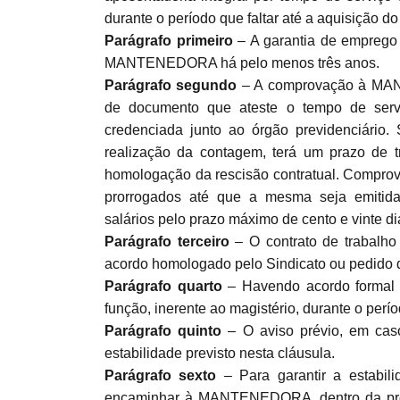
durante o período que faltar até a aquisição do 
Parágrafo primeiro
– A garantia de emprego
MANTENEDORA há pelo menos três anos.
Parágrafo segundo
– A comprovação à MAN
de documento que ateste o tempo de serv
credenciada junto ao órgão previdenciár
realização da contagem, terá um prazo de tr
homologação da rescisão contratual. Comprov
prorrogados até que a mesma seja emitida
salários pelo prazo máximo de cento e vinte di
Parágrafo terceiro
– O contrato de trabalh
acordo homologado pelo Sindicato ou pedido 
Parágrafo quarto
– Havendo acordo formal 
função, inerente ao magistério, durante o perí
Parágrafo quinto
– O aviso prévio, em caso
estabilidade previsto nesta cláusula.
Parágrafo sexto
– Para garantir a estabil
encaminhar à MANTENEDORA, dentro da pror