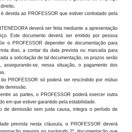
direito
.
 é devida ao PROFESSOR que estiver contratado pela
TENEDORA deverá ser feita mediante a apresentação
iço. Este documento deverá ser emitido por pessoa
io. Se o PROFESSOR depender de documentação para
inta dias, a contar da data prevista ou marcada para
ada a solicitação de tal documentação, os prazos serão
, assegurando-se, nessa situação, o pagamento dos
as.
o do PROFESSOR só poderá ser rescindido por mútuo
de demissão.
entre as partes, o PROFESSOR poderá exercer outra
odo em que estiver garantido pela estabilidade.
 de demissão sem justa causa, integra o período de
idade prevista nesta cláusula, o PROFESSOR deverá
rogação prevista no parágrafo 2º, documentação que