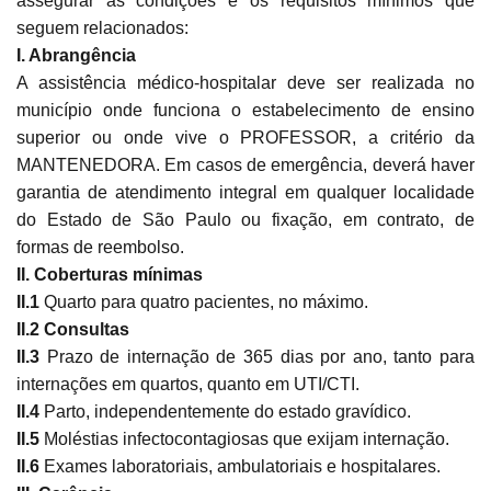
assegurar as condições e os requisitos mínimos que
seguem relacionados:
I. Abrangência
A assistência médico-hospitalar deve ser realizada no
município onde funciona o estabelecimento de ensino
superior ou onde vive o PROFESSOR, a critério da
MANTENEDORA. Em casos de emergência, deverá haver
garantia de atendimento integral em qualquer localidade
do Estado de São Paulo ou fixação, em contrato, de
formas de reembolso.
II. Coberturas mínimas
II.1
Quarto para quatro pacientes, no máximo.
II.2 Consultas
II.3
Prazo de internação de 365 dias por ano, tanto para
internações em quartos, quanto em UTI/CTI.
II.4
Parto,
independentemente do estado gravídico.
II.5
Moléstias infectocontagiosas que exijam internação.
II.6
Exames laboratoriais, ambulatoriais e hospitalares.