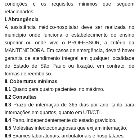
condições e os requisitos mínimos que seguem
relacionados:
I. Abrangência
A assistência médico-hospitalar deve ser realizada no
município onde funciona o estabelecimento de ensino
superior ou onde vive o PROFESSOR, a critério da
MANTENEDORA. Em casos de emergência, deverá haver
garantia de atendimento integral em qualquer localidade
do Estado de São Paulo ou fixação, em contrato, de
formas de reembolso.
II. Coberturas mínimas
II.1
Quarto para quatro pacientes, no máximo.
II.2 Consultas
II.3
Prazo de internação de 365 dias por ano, tanto para
internações em quartos, quanto em UTI/CTI.
II.4
Parto,
independentemente do estado gravídico.
II.5
Moléstias infectocontagiosas que exijam internação.
II.6
Exames laboratoriais, ambulatoriais e hospitalares.