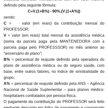
definido pela seguinte fórmula:
C=V.(1+B%) - 90%.{V.(1+A%)}
sendo:
C
= valor (em reais) da contribuição mensal do
PROFESSOR;
V
= valor (em reais) total mensal da assistência médica
(soma da parcela paga pela MANTENEDORA com a
parcela paga pelo PROFESSSOR) no mês anterior ao
“aniversário do plano”
;
B%
= percentual de reajuste definido pela operadora do
plano de assistência médica ou do seguro saúde, com
base, entre outros fatores, no índice de sinistralidade do
grupo;
A%
= percentual de reajuste definido pela ANS – Agência
Nacional de Saúde Suplementar – para planos médico-
hospitalares contratados por pessoa física.
O pagamento da contribuição do PROFESSOR será feito
mediante desconto em folha de pagamento e consignado