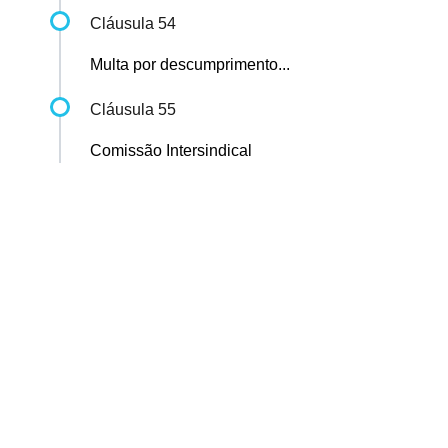
Cláusula 54
Multa por descumprimento...
Cláusula 55
Comissão Intersindical
Sindicato dos Professores de São Paulo
R. Borges Lagoa, 208, Vila Clementino, São Paulo / SP - CEP