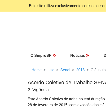
Este site utiliza exclusivamente cookies ess
O SinproSP
Notícias
D
Home
lista
Senai
2013
Cláusula
Acordo Coletivo de Trabalho SEN
2. Vigência
Este Acordo Coletivo de trabalho terá duração
28 de fevereiro de 2015, com exceção das clá