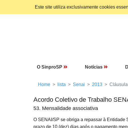
Este site utiliza exclusivamente cookies ess
O SinproSP
Notícias
D
Home
lista
Senai
2013
Cláusula
Acordo Coletivo de Trabalho SEN
53. Mensalidade associativa
O SENAI/SP se obriga a repassar à Entidade Si
prazo de 10 (dez) dias após o pagamento mens