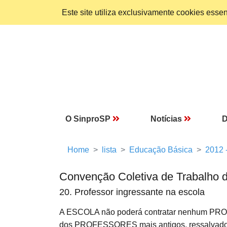
Este site utiliza exclusivamente cookies ess
O SinproSP
Notícias
D
Home
lista
Educação Básica
2012 
Convenção Coletiva de Trabalho 
20. Professor ingressante na escola
A ESCOLA não poderá contratar nenhum PROFES
dos PROFESSORES mais antigos, ressalvado o