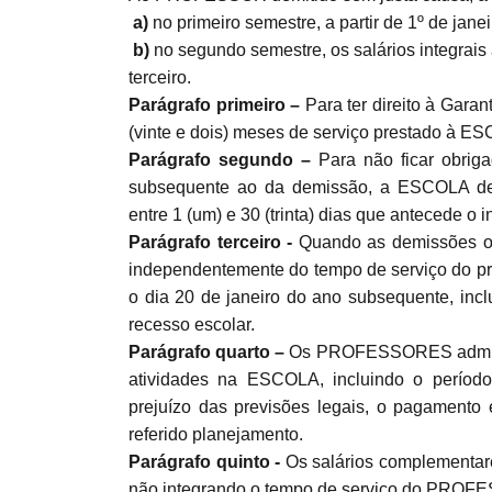
a)
no primeiro semestre, a partir de 1º de janei
b)
no segundo semestre, os salários integrais
terceiro.
Parágrafo primeiro –
Para ter direito à Gara
(vinte e dois) meses de serviço prestado à 
Parágrafo segundo –
Para não ficar obri
subsequente ao da demissão, a ESCOLA dev
entre 1 (um) e 30 (trinta) dias que antecede o i
Parágrafo terceiro -
Quando as demissões oc
independentemente do tempo de serviço do pr
o dia 20 de janeiro do ano subsequente, incl
recesso escolar.
Parágrafo quarto –
Os PROFESSORES admitidos
atividades na ESCOLA, incluindo o perío
prejuízo das previsões legais, o pagamento 
referido planejamento.
Parágrafo quinto -
Os salários complementare
não integrando o tempo de serviço do PROFE