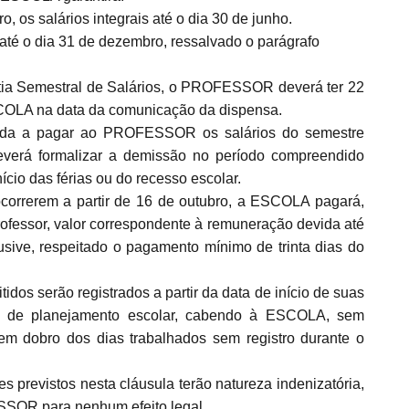
ro, os salários integrais até o dia 30 de junho.
 até o dia 31 de dezembro, ressalvado o parágrafo
ntia Semestral de Salários, o PROFESSOR deverá ter 22
ESCOLA na data da comunicação da dispensa.
gada a pagar ao PROFESSOR os salários do semestre
erá formalizar a demissão no período compreendido
nício das férias ou do recesso escolar.
orrerem a partir de 16 de outubro, a ESCOLA pagará,
ofessor, valor correspondente à remuneração devida até
usive, respeitado o pagamento mínimo de trinta dias do
 serão registrados a partir da data de início de suas
do de planejamento escolar, cabendo à ESCOLA, sem
em dobro dos dias trabalhados sem registro durante o
s previstos nesta cláusula terão natureza indenizatória,
SSOR para nenhum efeito legal.