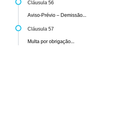
Cláusula 56
Aviso-Prévio – Demissão...
Cláusula 57
Multa por obrigação...
Sindicato dos Professores de São Paulo
R. Borges Lagoa, 208, Vila Clementino, São Paulo / SP - CEP
04038-000