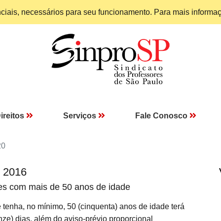
enciais, necessários para seu funcionamento. Para mais informa
ireitos
Serviços
Fale Conosco
20
I 2016
res com mais de 50 anos de idade
nha, no mínimo, 50 (cinquenta) anos de idade terá
nze) dias, além do aviso-prévio proporcional