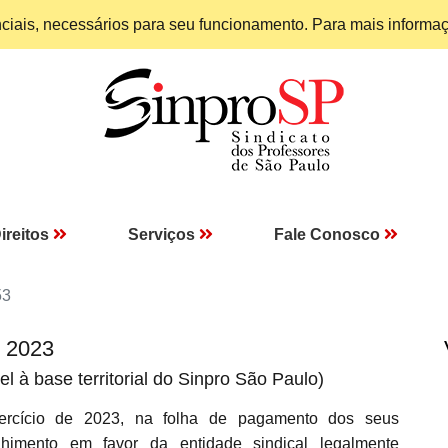
enciais, necessários para seu funcionamento. Para mais informa
ireitos
Serviços
Fale Conosco
53
I 2023
el à base territorial do Sinpro São Paulo)
rcício de 2023, na folha de pagamento dos seus
himento em favor da entidade sindical legalmente