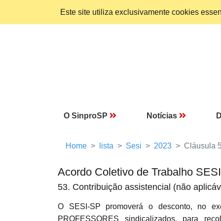
Este site utiliza exclusivamente cookies ess
O SinproSP
Notícias
D
Home
lista
Sesi
2023
Cláusula 
Acordo Coletivo de Trabalho SES
53. Contribuição assistencial (não aplicáv
O SESI-SP promoverá o desconto, no exe
PROFESSORES sindicalizados, para recol