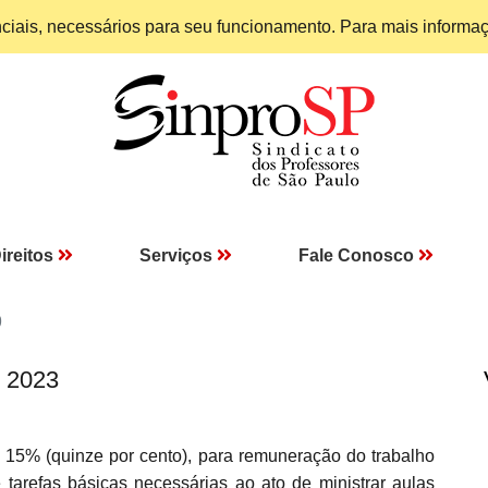
enciais, necessários para seu funcionamento. Para mais informa
ireitos
Serviços
Fale Conosco
9
I 2023
e 15% (quinze por cento), para remuneração do trabalho
efas básicas necessárias ao ato de ministrar aulas