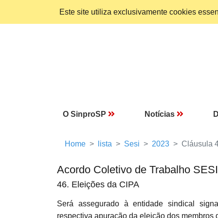
Este site utiliza exclusivamente cookies ess
O SinproSP
Notícias
D
Home
lista
Sesi
2023
Cláusula 
Acordo Coletivo de Trabalho SES
46. Eleições da CIPA
Será assegurado à entidade sindical sign
respectiva apuração da eleição dos membros 