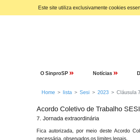
Este site utiliza exclusivamente cookies ess
O SinproSP
Notícias
D
Home
lista
Sesi
2023
Cláusula 
Acordo Coletivo de Trabalho SES
7. Jornada extraordinária
Fica autorizada, por meio deste Acordo Col
necessária, observados os limites legais.