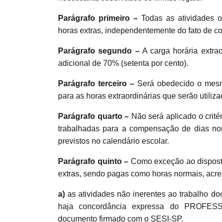
Parágrafo primeiro –
Todas as atividades oc
horas extras, independentemente do fato de co
Parágrafo segundo –
A carga horária extr
adicional de 70% (setenta por cento).
Parágrafo terceiro –
Será obedecido o mesmo 
para as horas extraordinárias que serão utili
Parágrafo quarto –
Não será aplicado o crité
trabalhadas para a compensação de dias nor
previstos no calendário escolar.
Parágrafo quinto –
Como exceção ao disposto
extras, sendo pagas como horas normais, acre
a)
as atividades não inerentes ao trabalho d
haja concordância expressa do PROFESSOR
documento firmado com o SESI-SP.