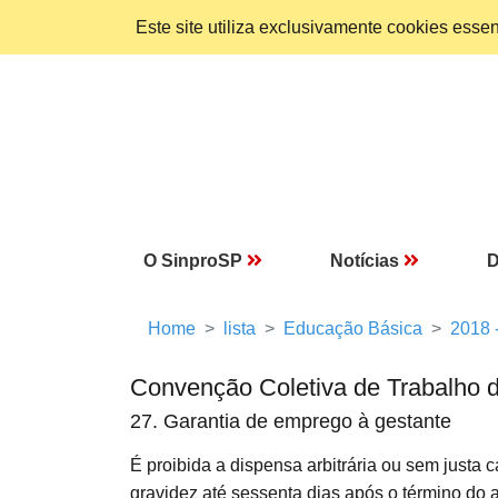
Este site utiliza exclusivamente cookies ess
O SinproSP
Notícias
D
Home
lista
Educação Básica
2018 
Convenção Coletiva de Trabalho 
27. Garantia de emprego à gestante
É proibida a dispensa arbitrária ou sem just
gravidez até sessenta dias após o término do 