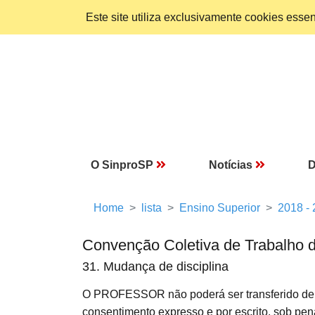
Este site utiliza exclusivamente cookies ess
O SinproSP
Notícias
D
Home
lista
Ensino Superior
2018 -
Convenção Coletiva de Trabalho 
31. Mudança de disciplina
O PROFESSOR não poderá ser transferido de u
consentimento expresso e por escrito, sob pena