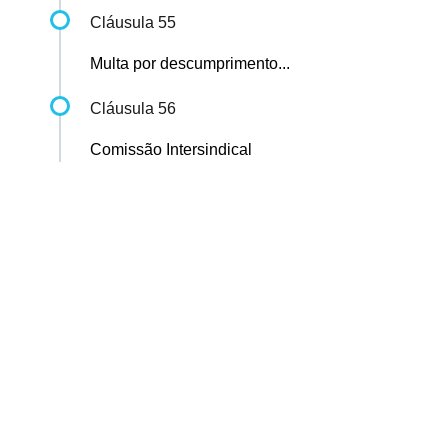
Cláusula 55
Multa por descumprimento...
Cláusula 56
Comissão Intersindical
Sindicato dos Professores de São Paulo
R. Borges Lagoa, 208, Vila Clementino, São Paulo / SP - CEP