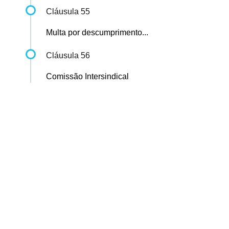
Cláusula 55
Multa por descumprimento...
Cláusula 56
Comissão Intersindical
Sindicato dos Professores de São Paulo
R. Borges Lagoa, 208, Vila Clementino, São Paulo / SP - CEP