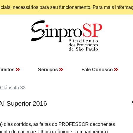
enciais, necessários para seu funcionamento. Para mais informa
ireitos
Serviços
Fale Conosco
Cláusula 32
AI Superior 2016
e) dias corridos, as faltas do PROFESSOR decorrentes
mento de pai, mãe, filho(a), cônjuge, companheiro(a)