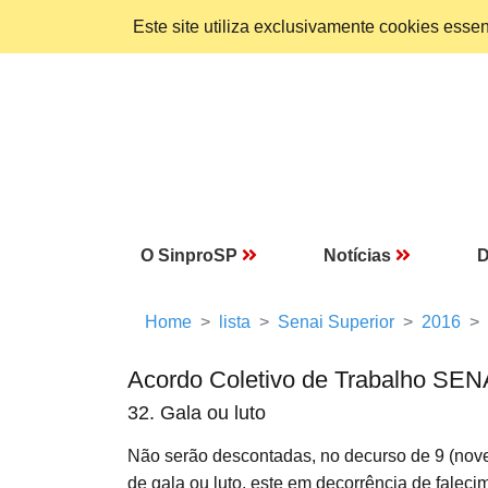
Este site utiliza exclusivamente cookies ess
O SinproSP
Notícias
D
Home
lista
Senai Superior
2016
Acordo Coletivo de Trabalho SEN
32. Gala ou luto
Não serão descontadas, no decurso de 9 (nov
de gala ou luto, este em decorrência de faleci